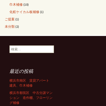
巾木補修
(10)
化粧ケイカル板補修
(1)
ご提案
(1)
未分類
(2)
検索:
最近の投稿
横浜市南区 賃貸アパート
建具、巾木補修
横浜市都筑区 中古分譲マン
ション 造作棚、フローリン
グ補修