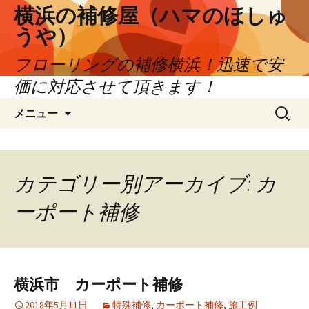
横浜の補修屋（ハマのほしゅ
うや）
フローリングの補修横浜！迅速で安
価に対応させて頂きます！
コンテンツへ移動
検
メニュー
索:
カテゴリー別アーカイブ: カ
ーポート補修
横浜市 カーポート補修
2018年5月11日
特殊補修
,
カーポート補修
,
施工例